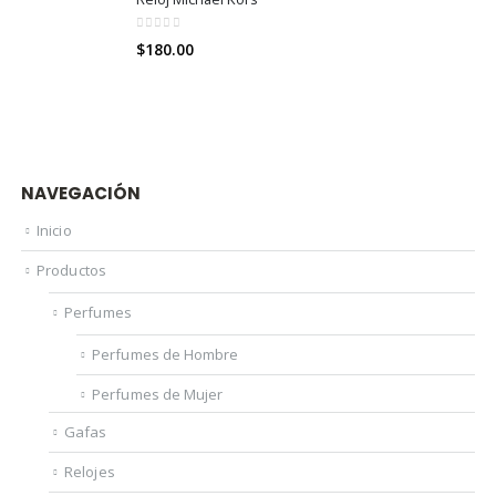
0
out of 5
$
180.00
NAVEGACIÓN
Inicio
Productos
Perfumes
Perfumes de Hombre
Perfumes de Mujer
Gafas
Relojes