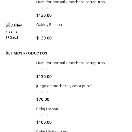
Humidor portátil + mechero cortapuros
0
out of 5
$
130.00
Oakley Plazma
0
out of 5
$
130.00
ÚLTIMOS PRODUCTOS
Humidor portátil + mechero cortapuros
0
out of 5
$
130.00
Juego de mechero y corta puros
0
out of 5
$
70.00
Reloj Lacoste
0
out of 5
$
100.00
Reloj Michael Kors