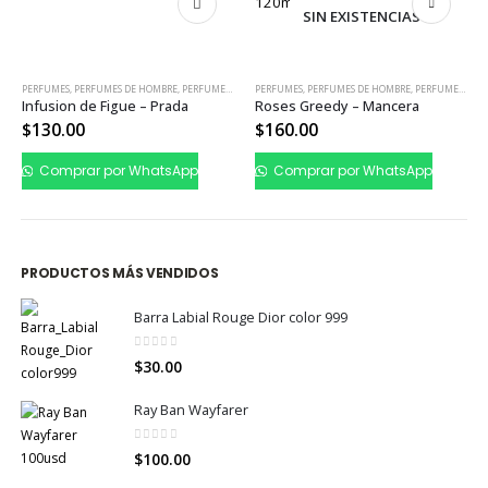
SIN EXISTENCIAS
S
,
PERFUMES DE HOMBRE
,
PERFUMES DE MUJER
PERFUMES
,
PERFUMES DE HOMBRE
,
PERFUMES DE MUJER
PERFUMES
,
PE
n de Figue – Prada
Roses Greedy – Mancera
00
$
160.00
$
70.00
rar por WhatsApp
Comprar por WhatsApp
Compra
PRODUCTOS MÁS VENDIDOS
Barra Labial Rouge Dior color 999
0
out of 5
$
30.00
Ray Ban Wayfarer
0
out of 5
$
100.00