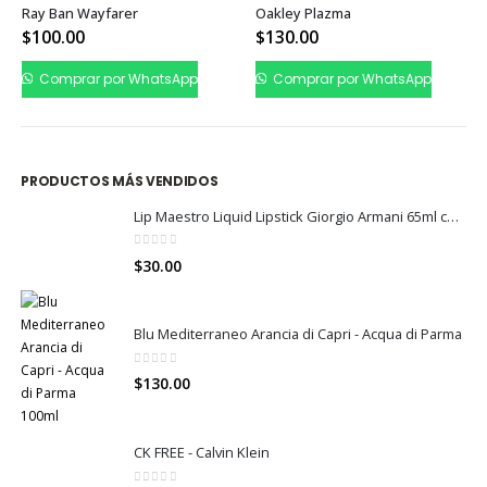
Ray Ban Wayfarer
Oakley Plazma
$
100.00
$
130.00
Comprar por WhatsApp
Comprar por WhatsApp
PRODUCTOS MÁS VENDIDOS
Lip Maestro Liquid Lipstick Giorgio Armani 65ml color 400
0
out of 5
$
30.00
Blu Mediterraneo Arancia di Capri - Acqua di Parma
0
out of 5
$
130.00
CK FREE - Calvin Klein