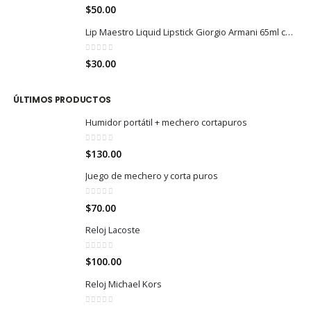
0
out of 5
$
50.00
Lip Maestro Liquid Lipstick Giorgio Armani 65ml color 405
0
out of 5
$
30.00
ÚLTIMOS PRODUCTOS
Humidor portátil + mechero cortapuros
0
out of 5
$
130.00
Juego de mechero y corta puros
0
out of 5
$
70.00
Reloj Lacoste
0
out of 5
$
100.00
Reloj Michael Kors
0
out of 5