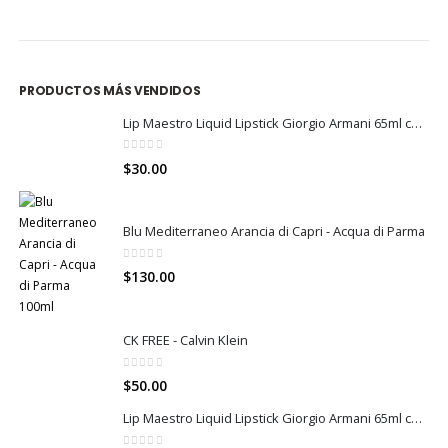
PRODUCTOS MÁS VENDIDOS
Lip Maestro Liquid Lipstick Giorgio Armani 65ml color 400
0
out of 5
$
30.00
Blu Mediterraneo Arancia di Capri - Acqua di Parma
0
out of 5
$
130.00
CK FREE - Calvin Klein
0
out of 5
$
50.00
Lip Maestro Liquid Lipstick Giorgio Armani 65ml color 405