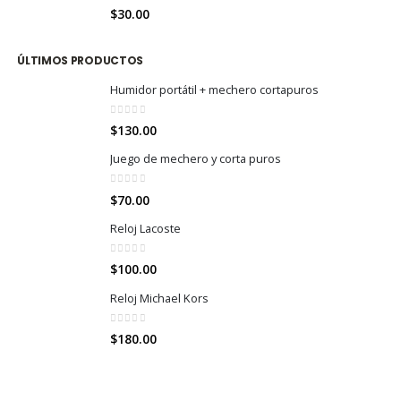
0
out of 5
$
30.00
ÚLTIMOS PRODUCTOS
Humidor portátil + mechero cortapuros
0
out of 5
$
130.00
Juego de mechero y corta puros
0
out of 5
$
70.00
Reloj Lacoste
0
out of 5
$
100.00
Reloj Michael Kors
0
out of 5
$
180.00