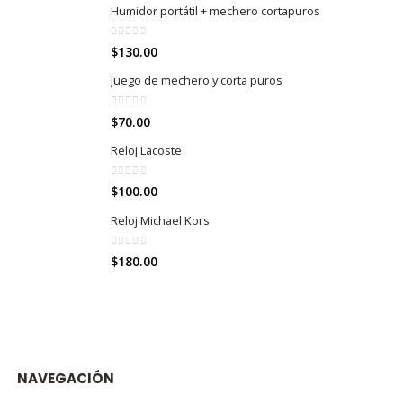
Humidor portátil + mechero cortapuros
0
out of 5
$
130.00
Juego de mechero y corta puros
0
out of 5
$
70.00
Reloj Lacoste
0
out of 5
$
100.00
Reloj Michael Kors
0
out of 5
$
180.00
NAVEGACIÓN