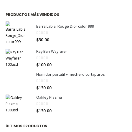
PRODUCTOS MÁS VENDIDOS
Barra Labial Rouge Dior color 999
0
out of 5
$
30.00
Ray Ban Wayfarer
0
out of 5
$
100.00
Humidor portátil + mechero cortapuros
0
out of 5
$
130.00
Oakley Plazma
0
out of 5
$
130.00
ÚLTIMOS PRODUCTOS